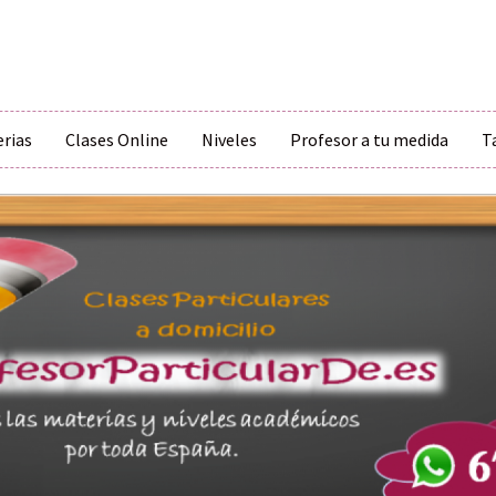
erias
Clases Online
Niveles
Profesor a tu medida
T