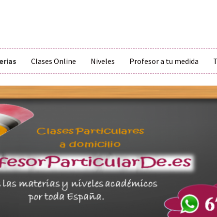
erias
Clases Online
Niveles
Profesor a tu medida
T